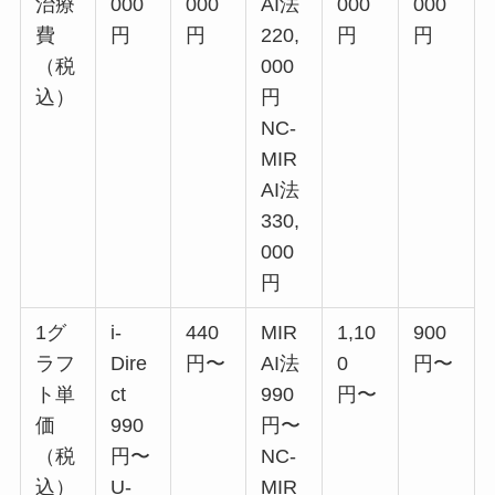
治療
000
000
AI法
000
000
費
円
円
220,
円
円
（税
000
込）
円
NC-
MIR
AI法
330,
000
円
1グ
i-
440
MIR
1,10
900
ラフ
Dire
円〜
AI法
0
円〜
ト単
ct
990
円〜
価
990
円〜
（税
円〜
NC-
込）
U-
MIR