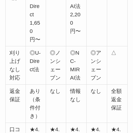
Dire
AI法
ct
2,20
1,65
0
0
円〜
円〜
刈り
◎U-
◎ノ
◎N
◎ア
△
上げ
Dire
ンシ
C-
ンシ
なし
ct法
ェー
MIR
ェー
対応
ブン
AI法
ブン
返金
あり
なし
情報
なし
全額
保証
（条
なし
返金
件付
保証
き）
口コ
★4.
★4.
★4.
★4.
★4.