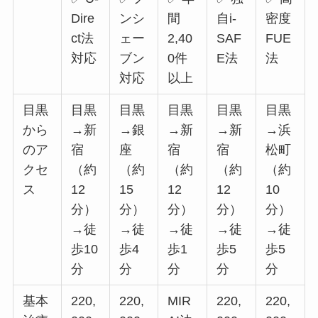
Dire
ンシ
間
自i-
密度
ct法
ェー
2,40
SAF
FUE
対応
ブン
0件
E法
法
対応
以上
目黒
目黒
目黒
目黒
目黒
目黒
から
→新
→銀
→新
→新
→浜
のア
宿
座
宿
宿
松町
クセ
（約
（約
（約
（約
（約
ス
12
15
12
12
10
分）
分）
分）
分）
分）
→徒
→徒
→徒
→徒
→徒
歩10
歩4
歩1
歩5
歩5
分
分
分
分
分
基本
220,
220,
MIR
220,
220,