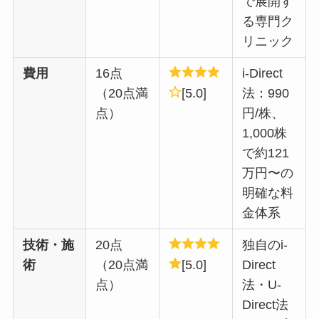
で展開す
る専門ク
リニック
費用
16点
i-Direct
（20点満
[5.0]
法：990
点）
円/株、
1,000株
で約121
万円〜の
明確な料
金体系
技術・施
20点
独自のi-
術
（20点満
[5.0]
Direct
点）
法・U-
Direct法