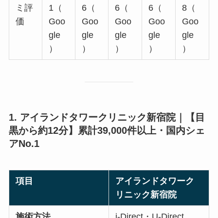
ミ評
1（
6（
6（
6（
8（
価
Goo
Goo
Goo
Goo
Goo
gle
gle
gle
gle
gle
）
）
）
）
）
1. アイランドタワークリニック新宿院｜【目
黒から約12分】累計39,000件以上・国内シェ
アNo.1
項目
アイランドタワーク
リニック新宿院
施術方法
i-Direct・U-Direct