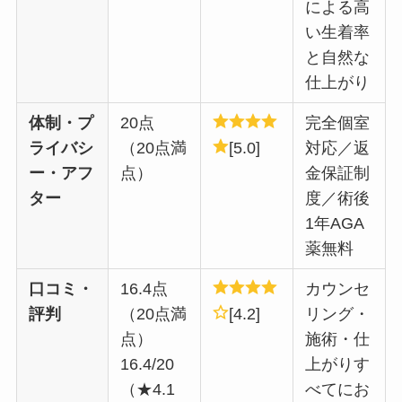
による高
い生着率
と自然な
仕上がり
体制・プ
20点
完全個室
ライバシ
（20点満
[5.0]
対応／返
ー・アフ
点）
金保証制
ター
度／術後
1年AGA
薬無料
口コミ・
16.4点
カウンセ
評判
（20点満
[4.2]
リング・
点）
施術・仕
16.4/20
上がりす
（★4.1
べてにお