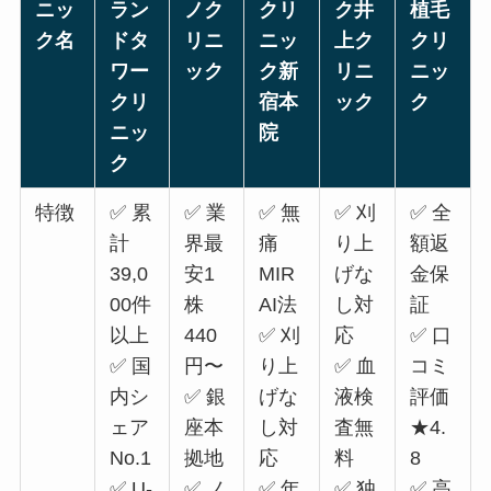
ニッ
ラン
ノク
クリ
ク井
植毛
ク名
ドタ
リニ
ニッ
上ク
クリ
ワー
ック
ク新
リニ
ニッ
クリ
宿本
ック
ク
ニッ
院
ク
特徴
✅ 累
✅ 業
✅ 無
✅ 刈
✅ 全
計
界最
痛
り上
額返
39,0
安1
MIR
げな
金保
00件
株
AI法
し対
証
以上
440
✅ 刈
応
✅ 口
✅ 国
円〜
り上
✅ 血
コミ
内シ
✅ 銀
げな
液検
評価
ェア
座本
し対
査無
★4.
No.1
拠地
応
料
8
✅ U-
✅ ノ
✅ 年
✅ 独
✅ 高