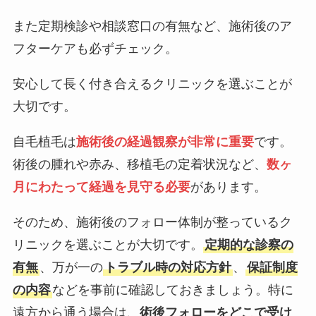
また定期検診や相談窓口の有無など、施術後のア
フターケアも必ずチェック。
安心して長く付き合えるクリニックを選ぶことが
大切です。
自毛植毛は
施術後の経過観察が非常に重要
です。
術後の腫れや赤み、移植毛の定着状況など、
数ヶ
月にわたって経過を見守る必要
があります。
そのため、施術後のフォロー体制が整っているク
リニックを選ぶことが大切です。
定期的な診察の
有無
、万が一の
トラブル時の対応方針
、
保証制度
の内容
などを事前に確認しておきましょう。特に
遠方から通う場合は、
術後フォローをどこで受け