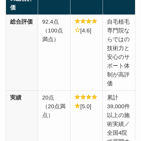
価
総合評価
92.4点
自毛植毛
（100点
[4.6]
専門院な
満点）
らではの
技術力と
安心のサ
ポート体
制が高評
価
実績
20点
累計
（20点満
[5.0]
39,000件
点）
以上の施
術実績／
全国4院