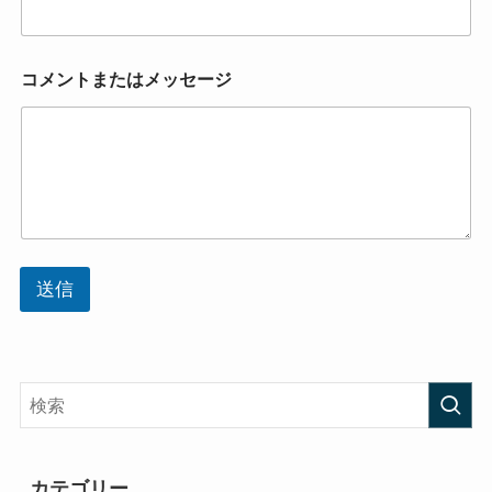
ー
ジ
*
*
コメントまたはメッセージ
送信
カテゴリー