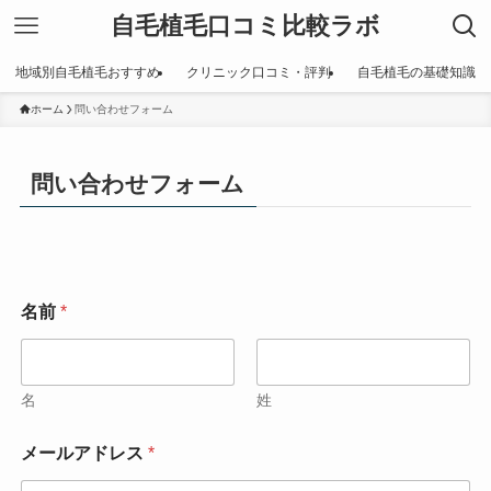
自毛植毛口コミ比較ラボ
地域別自毛植毛おすすめ
クリニック口コミ・評判
自毛植毛の基礎知識
ホーム
問い合わせフォーム
問い合わせフォーム
コ
名前
*
メ
ン
ト
ま
た
名
姓
は
メ
メールアドレス
*
ッ
セ