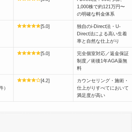
1,000株で約121万円〜
の明確な料金体系
[5.0]
独自のi-Direct法・U-
Direct法による高い生着
率と自然な仕上がり
[5.0]
完全個室対応／返金保証
制度／術後1年AGA薬無
料
[4.2]
カウンセリング・施術・
3件）
仕上がりすべてにおいて
満足度が高い