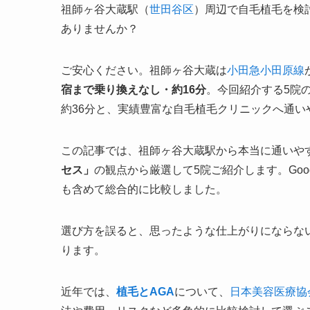
祖師ヶ谷大蔵駅（
世田谷区
）周辺で自毛植毛を検
ありませんか？
ご安心ください。祖師ヶ谷大蔵は
小田急小田原線
宿まで乗り換えなし・約16分
。今回紹介する5院
約36分と、実績豊富な自毛植毛クリニックへ通い
この記事では、祖師ヶ谷大蔵駅から本当に通いや
セス」
の観点から厳選して5院ご紹介します。Go
も含めて総合的に比較しました。
選び方を誤ると、思ったような仕上がりにならな
ります。
近年では、
植毛とAGA
について、
日本美容医療協