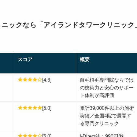
リニックなら「アイランドタワークリニック
スコア
概要
）
[4.6]
自毛植毛専門院ならでは
の技術力と安心のサポー
ト体制が高評価
[5.0]
累計39,000件以上の施術
実績／全国4院で展開す
る専門クリニック
[5.0]
i-Direct法：990円/株、