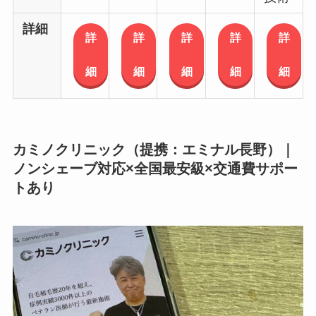
詳細
詳
詳
詳
詳
詳
細
細
細
細
細
カミノクリニック（提携：エミナル長野）｜
ノンシェーブ対応×全国最安級×交通費サポー
トあり