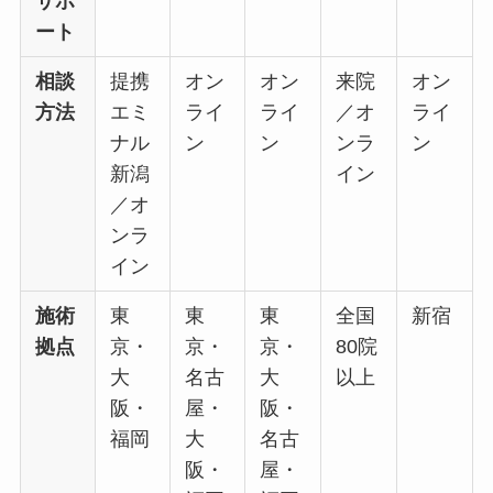
サポ
ート
相談
提携
オン
オン
来院
オン
方法
エミ
ライ
ライ
／オ
ライ
ナル
ン
ン
ンラ
ン
新潟
イン
／オ
ンラ
イン
施術
東
東
東
全国
新宿
拠点
京・
京・
京・
80院
大
名古
大
以上
阪・
屋・
阪・
福岡
大
名古
阪・
屋・