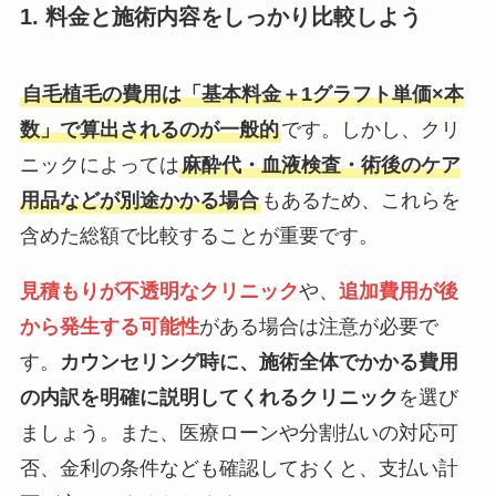
1. 料金と施術内容をしっかり比較しよう
自毛植毛の費用は「基本料金＋1グラフト単価×本
数」で算出されるのが一般的
です。しかし、クリ
ニックによっては
麻酔代・血液検査・術後のケア
用品などが別途かかる場合
もあるため、これらを
含めた総額で比較することが重要です。
見積もりが不透明なクリニック
や、
追加費用が後
から発生する可能性
がある場合は注意が必要で
す。
カウンセリング時に、施術全体でかかる費用
の内訳を明確に説明してくれるクリニック
を選び
ましょう。また、医療ローンや分割払いの対応可
否、金利の条件なども確認しておくと、支払い計