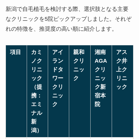
新潟で自毛植毛を検討する際、選択肢となる主要
なクリニックを5院ピックアップしました。それぞ
れの特徴を、推奨度の高い順に紹介します。
項目
カミ
アイ
親和
湘南
アス
ノク
ラン
クリ
AGA
ク井
リニ
ドタ
ニッ
クリ
上ク
ック
ワー
ク
ニッ
リニ
（提
クリ
ク新
ック
携：
ニッ
宿本
エミ
ク
院
ナル
新
潟）