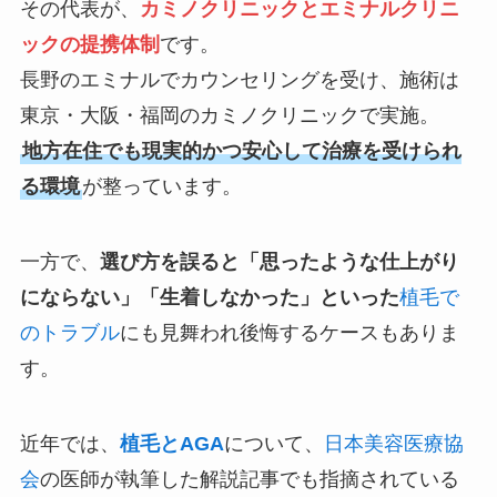
その代表が、
カミノクリニックとエミナルクリニ
ックの提携体制
です。
長野のエミナルでカウンセリングを受け、施術は
東京・大阪・福岡のカミノクリニックで実施。
地方在住でも現実的かつ安心して治療を受けられ
る環境
が整っています。
一方で、
選び方を誤ると「思ったような仕上がり
にならない」「生着しなかった」といった
植毛で
のトラブル
にも見舞われ後悔するケースもありま
す。
近年では、
植毛とAGA
について、
日本美容医療協
会
の医師が執筆した解説記事でも指摘されている