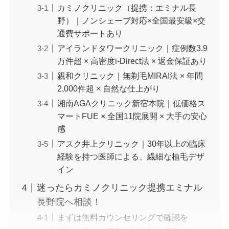
カミノクリニック（提携：エミナル長
野）｜ノンシェーブ対応×全国最安級×交
通費サポートあり
アイランドタワークリニック｜症例数3.9
万件超 × 高密度i-Direct法 × 返金保証あり
親和クリニック｜無剃毛MIRAI法 × 年間
2,000件超 × 自然な仕上がり
湘南AGAクリニック新宿本院｜低価格ス
マートFUE × 全国11院展開 × 大手の安心
感
アスク井上クリニック｜30年以上の臨床
経験を持つ医師による、繊細な植毛デザ
イン
迷ったらカミノクリニック提携エミナル
長野院へ相談！
まずは無料カウンセリングで確認を