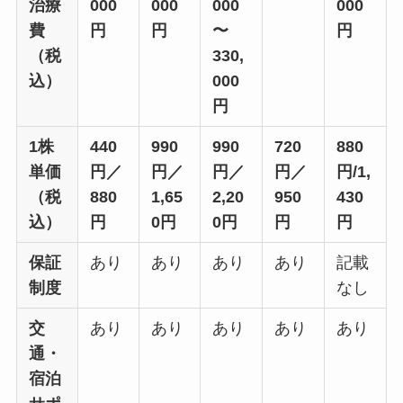
治療
000
000
000
000
費
円
円
〜
円
（税
330,
込）
000
円
1株
440
990
990
720
880
単価
円／
円／
円／
円／
円/1,
（税
880
1,65
2,20
950
430
込）
円
0円
0円
円
円
保証
あり
あり
あり
あり
記載
制度
なし
交
あり
あり
あり
あり
あり
通・
宿泊