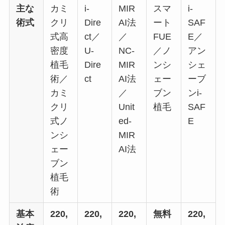
主な
カミ
i-
MIR
スマ
i-
術式
クリ
Dire
AI法
ート
SAF
式高
ct／
／
FUE
E／
密度
U-
NC-
／ノ
アン
植毛
Dire
MIR
ンシ
シェ
術／
ct
AI法
ェー
ーブ
カミ
／
ブン
ンi-
クリ
Unit
植毛
SAF
式ノ
ed-
E
ンシ
MIR
ェー
AI法
ブン
植毛
術
基本
220,
220,
220,
無料
220,