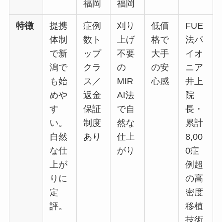
福岡
福岡
特徴
提携
症例
刈り
低価
FUE
体制
数ト
上げ
格で
法パ
で新
ップ
不要
大手
イオ
潟で
クラ
の
の安
ニア
も始
ス／
MIR
心感
井上
めや
返金
AI法
院
す
保証
で自
長・
い。
制度
然な
累計
自然
あり
仕上
8,00
な仕
がり
0症
上が
例超
りに
の高
定
密度
評。
移植
技術